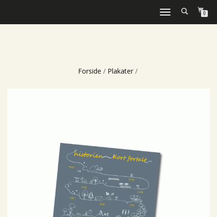
FLIP
0
NAVIGATION
Forside
/
Plakater
/