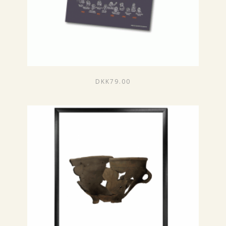
DKK
79.00