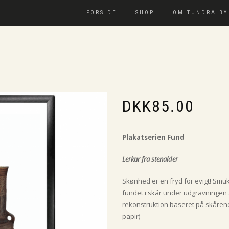
FORSIDE
SHOP
OM TUNDRA BY
DKK
85.00
Plakatserien Fund
Lerkar fra stenalder
Skønhed er en fryd for evigt! Smuk
fundet i skår under udgravningen 
rekonstruktion baseret på skårene 
papir)