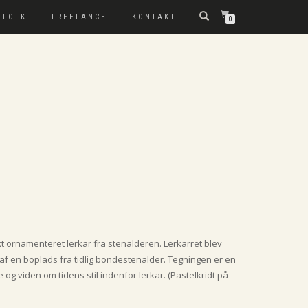
 LOLK
FREELANCE
KONTAKT
0
t ornamenteret lerkar fra stenalderen. Lerkarret blev
af en boplads fra tidlig bondestenalder. Tegningen er en
og viden om tidens stil indenfor lerkar. (Pastelkridt på